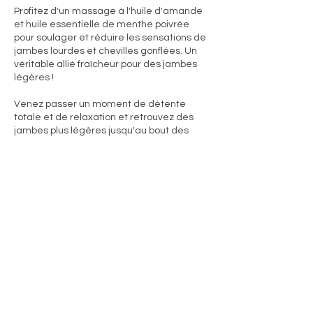
Profitez d'un massage à l'huile d'amande
et huile essentielle de menthe poivrée
pour soulager et réduire les sensations de
jambes lourdes et chevilles gonflées. Un
véritable allié fraîcheur pour des jambes
légères !
Venez passer un moment de détente
totale et de relaxation et retrouvez des
jambes plus légères jusqu'au bout des
pieds.
Politique d'annulation
N hésitez pas à me contacter pour un
rendez vous de dernière minute
Coordonnées